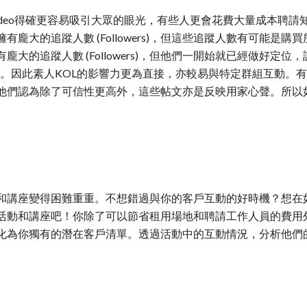
f Video得確更容易吸引大眾的眼光，有些人更會花費大量成本聘
有龐大的追蹤人數 (Followers)，但這些追蹤人數有可能是
的追蹤人數 (Followers)，但他們一開始就已經做好定位，設定好
絲。因此素人KOL的影響力更為直接，亦較易與特定群組互動。
們認為除了可信性更高外，這些帖文亦是反映用家心聲。所以如果
和講座變得困難重重。不想錯過與你的客戶互動的好時機？想在
活動和講座吧！你除了可以節省租用場地和聘請工作人員的費用
化為你獨有的潛在客戶清單。透過活動中的互動情況，分析他們的