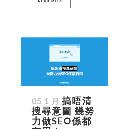
READ MORE
搞唔清
05 1 月
搜尋意圖 幾努
力做SEO係都