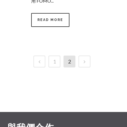
用 FOMO...
READ MORE
1
2