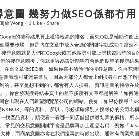
意圖 幾努力做SEO係都冇用
Elijah Wong
1
Like
Share
oogle的搜尋結果頁上獲得較高的排名，而SEO就是輔助你衝上
不能缺少的一個重要步驟，但是將在文章中放入合適的關鍵字就成功？
，搜尋意圖就是人們在Google或其他搜尋引擎上尋找資訊時的
人們的搜尋意圖後，你就更容易設計能夠符合他們期望的搜尋結
。在寫文章做SEO前，如果你搞不清他們的搜尋意圖，你再花時間
 這種意圖我想可能是最常見，因為大部分人都會上網搜尋自己想了
到的，甚至是想不到的，都會有人去搜尋。 資訊意圖的特徵在
，你會發現搜尋結果頁上的差不多所有文章都是解答「如何健身」
圖會出現在人們希望瀏覽某公司的網站。例如，如果你搜尋「kk
KKBOX」等的資料。 所以，你必須確保別人搜尋你的公司名稱
找一找產品資料，順便看一看哪一間店舖提供最划算的價格。所
常見的交易意圖關鍵字會是品牌再加上產品名稱，例如「ikea 木
le大神，而商業意圖亦會在我們搜尋的時候出現。通常有商業意